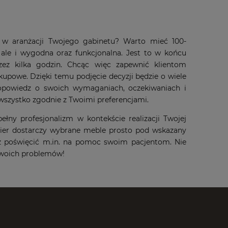
ę w aranżacji Twojego gabinetu? Warto mieć 100-
 ale i wygodna oraz funkcjonalna. Jest to w końcu
zez kilka godzin. Chcąc więc zapewnić klientom
upowe. Dzięki temu podjęcie decyzji będzie o wiele
i opowiedz o swoich wymaganiach, oczekiwaniach i
 wszystko zgodnie z Twoimi preferencjami.
łny profesjonalizm w kontekście realizacji Twojej
urier dostarczy wybrane meble prosto pod wskazany
sz poświęcić m.in. na pomoc swoim pacjentom. Nie
e Twoich problemów!