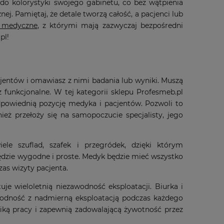
o kolorystyki swojego gabinetu, co bez wątpienia
nej. Pamiętaj, że detale tworzą całość, a pacjenci lub
 medyczne
, z którymi mają zazwyczaj bezpośredni
pl!
entów i omawiasz z nimi badania lub wyniki. Muszą
funkcjonalne. W tej kategorii sklepu Profesmeb.pl
odpowiednią pozycję medyka i pacjentów. Pozwoli to
eż przełoży się na samopoczucie specjalisty, jego
e szuflad, szafek i przegródek, dzięki którym
zie wygodne i proste. Medyk będzie mieć wszystko
as wizyty pacjenta.
 wieloletnią niezawodność eksploatacji. Biurka i
odność z nadmierną eksploatacją podczas każdego
yfiką pracy i zapewnią zadowalającą żywotność przez