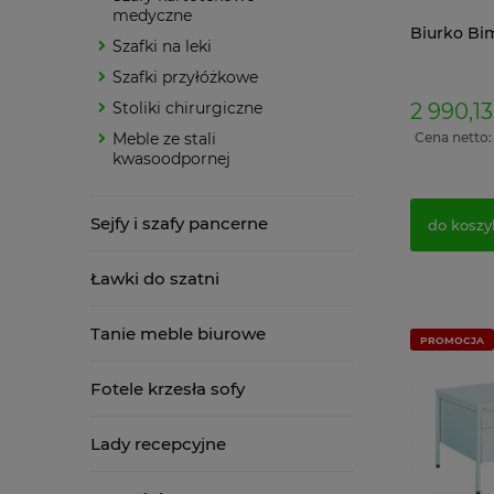
medyczne
Biurko Bim
Szafki na leki
Szafki przyłóżkowe
Stoliki chirurgiczne
2 990,13
Meble ze stali
Cena netto
kwasoodpornej
Sejfy i szafy pancerne
do koszy
Ławki do szatni
Tanie meble biurowe
PROMOCJA
Fotele krzesła sofy
Lady recepcyjne