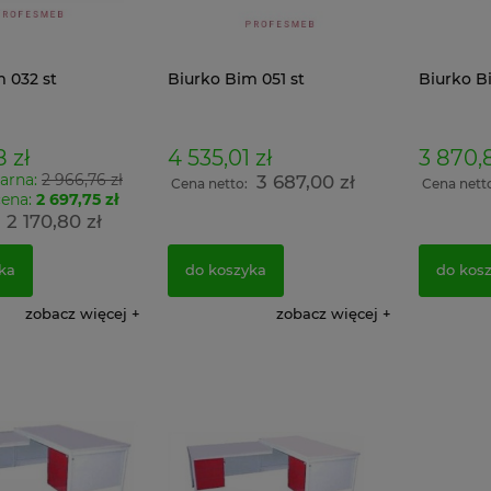
 032 st
Biurko Bim 051 st
Biurko B
 zł
4 535,01 zł
3 870,8
arna:
2 966,76 zł
3 687,00 zł
Cena netto:
Cena nett
cena:
2 697,75 zł
2 170,80 zł
:
ka
do koszyka
do kos
zobacz więcej
zobacz więcej
oodporny
Sejf ognioodporny
Metalowa sz