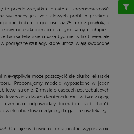
rty to przede wszystkim prostota i ergonomiczność,
laż wykonany jest ze stalowych profili o przekroju
bogacono blatem o grubości aż 25 mm z powłoką z
padkowymi uszkodzeniami, a tym samym długie i
e biurka lekarskie muszą być nie tylko trwałe, ale
ą w podręczne szuflady, które umożliwiają swobodne
i niewątpliwie może poszczycić się biurko lekarskie
wyboru. Proponujemy modele wyposażone w jeden
b lewej stronie. Z myślą o osobach potrzebujących
ko lekarskie z dwoma kontenerkami – w tym z opcją
aby rozmiarem odpowiadały formatom kart chorób
nia wielu obiektów medycznych: gabinetów lekarzy i
liwe! Oferujemy bowiem funkcjonalne wyposażenie