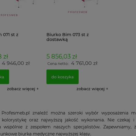
 VALBERG EL
antywłamaniowy VALBERG FRS
narzędziowa
czny
93 T EL zamek elektroniczny
Grafitowo Ni
4 784,70 zł
1 778,58 z
ł
3 890,00 zł
1 446,
 071 st z
Biurko Bim 073 st z
dostawką
do koszyka
do koszyka
 zł
5 856,03 zł
4 946,00 zł
4 761,00 zł
:
Cena netto:
ka
do koszyka
zobacz więcej
zobacz więcej
 Profesmeb.pl znaleźć można szeroki wybór wyposażenia m
ą kolorystykę oraz najwyższą jakość wykonania. Nie czekaj
h wspólnie z zespołem naszych specjalistów. Zapewniamy, że
unkowe biurka medyczne najwyższej klasy.