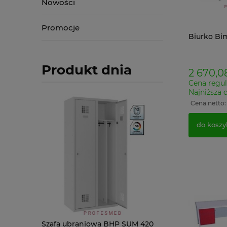
Nowości
Promocje
Biurko Bim
Produkt dnia
2 670,08
Cena regul
Najniższa 
Cena netto
do koszy
alowa
Szafa ubraniowa BHP SUM 420
Sejf FRS 49 ogni