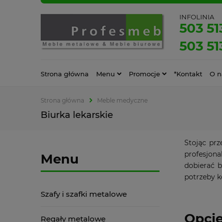
INFOLINIA
503 51
503 51
Strona główna
Menu
Promocje
*Kontakt
O n
Strona główna
Meble medyczne
Biurka lekarskie
Stojąc prz
profesjona
Menu
dobierać b
potrzeby k
Szafy i szafki metalowe
Opcje
Regały metalowe