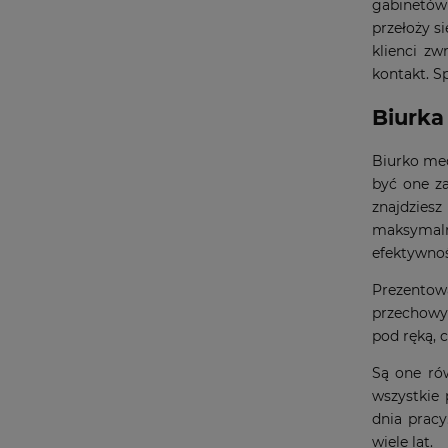
gabinetów
przełoży si
klienci z
kontakt. S
Biurka
Biurko med
być one za
znajdziesz
maksymaln
efektywnoś
Prezentow
przechowy
pod ręką, 
Są one ró
wszystkie
dnia pracy
wiele lat.