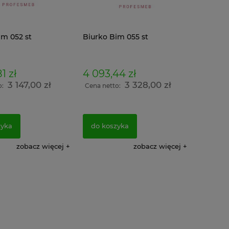
im 052 st
Biurko Bim 055 st
1 zł
4 093,44 zł
3 147,00 zł
3 328,00 zł
o:
Cena netto:
zyka
do koszyka
zobacz więcej
zobacz więcej
afa warsztatowa
Szafa ubraniowa metalowa
Szafa u