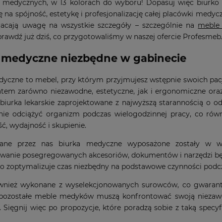
 medycznych, w 13 kolorach do wyboru! Dopasuj więc biurko d
ę na spójność, estetykę i profesjonalizację całej placówki medycz
wracają uwagę na wszystkie szczegóły – szczególnie na
meble
prawdź już dziś, co przygotowaliśmy w naszej ofercie Profesmeb.
 medyczne niezbędne w gabinecie
yczne to mebel, przy którym przyjmujesz wstępnie swoich pacj
tem zarówno niezawodne, estetyczne, jak i ergonomiczne oraz 
 biurka lekarskie zaprojektowane z najwyższą starannością o 
ie odciążyć organizm podczas wielogodzinnej pracy, co równi
ć, wydajność i skupienie.
ane przez nas biurka medyczne wyposażone zostały w wiel
wanie posegregowanych akcesoriów, dokumentów i narzędzi będ
co zoptymalizuje czas niezbędny na podstawowe czynności podcz
wnież wykonane z wyselekcjonowanych surowców, co gwarantuje
 pozostałe meble medyków muszą konfrontować swoją niezaw
. Sięgnij więc po propozycje, które poradzą sobie z taką spec