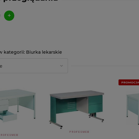
+
:
Biurka lekarskie
PROMOCJ