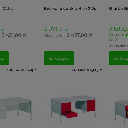
 021 st
Biurko lekarskie Bim 212s
Biurko B
 zł
3 071,31 zł
2 590,3
Cena reg
2 431,00 zł
2 497,00 zł
:
Cena netto:
Najniższa
Cena nett
ka
do koszyka
do kos
zobacz więcej
zobacz więcej