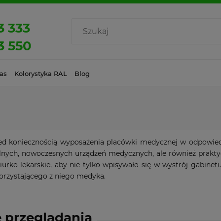
3 333
3 550
as
Kolorystyka RAL
Blog
ed koniecznością wyposażenia placówki medycznej w odpowiedn
lnych, nowoczesnych urządzeń medycznych, ale również praktyc
iurko lekarskie, aby nie tylko wpisywało się w wystrój gabine
orzystającego z niego medyka.
 przeglądania