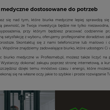
 medyczne dostosowane do potrzeb
asz się nad tym, które biurka medyczne lepiej sprawdzą si
ą pewność, że Twoja inwestycja będzie nie tylko niezawodna,
yposażenia, przy którym będziesz pracować codziennie pr
 satysfakcję z wyboru, oferujemy profesjonalne doradztwo zak
 prostsze. Skontaktuj się z nami telefonicznie lub mailowo 
. Wspólnie znajdziemy zadowalające biurko, które udostępni Ci
c biurko medyczne w Profesmeb.pl, możesz także liczyć na pe
i. Wystarczy dokonać zakupu poprzez stronę internetową, a k
oszczędzisz dzięki temu mnóstwo czasu i energii, które może
rzekonaj się na własne oczy jakie to szybkie i proste rozwiązani