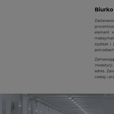
Biurko
Zastanawi
procentow
element w
maksymalną
szybsze i
potrzebach
Zamawiają
inwestycj
adres. Za
czekaj i p