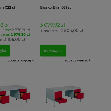
im 022 st
Biurko Bim 031 st
8 zł
3 079,92 zł
ularna:
2 878,20 zł
2 504,00 zł
Cena netto:
 cena:
2 878,20 zł
2 106,00 zł
o:
zyka
do koszyka
zobacz więcej
zobacz więcej