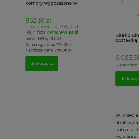
20 W kolor
komory wyposażone w
antywłamaniowy
ej
przegrody pracownicza socjalna
zamek elektroni
do szatni
852,39 zł
2 201,70 zł
Cena regularna:
947,10 zł
1 790,00 z
Najniższa cena:
947,10 zł
Biurko Bim
693,00 zł
dostawką
do koszyka
Cena regularna:
770,00 zł
Najniższa cena:
770,00 zł
6 083,58
do koszyka
Cena netto
do koszy
W sklepie
atrakcyjn
potrzebac
wysokogat