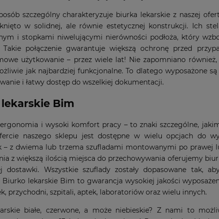
posób szczególny charakteryzuje biurka lekarskie z naszej ofe
nięto w solidnej, ale równie estetycznej konstrukcji. Ich ste
nym i stopkami niwelującymi nierówności podłoża, który wz
 Takie połączenie gwarantuje większą ochronę przed przy
owe użytkowanie – przez wiele lat! Nie zapomniano również, ż
żliwie jak najbardziej funkcjonalne. To dlatego wyposażone s
anie i łatwy dostęp do wszelkiej dokumentacji.
 lekarskie Bim
 ergonomia i wysoki komfort pracy – to znaki szczególne, jakim
ercie naszego sklepu jest dostępne w wielu opcjach do 
k – z dwiema lub trzema szufladami montowanymi po prawej lu
a z większą ilością miejsca do przechowywania oferujemy biur
ej dostawki. Wszystkie szuflady zostały dopasowane tak, 
 Biurko lekarskie Bim to gwarancja wysokiej jakości wyposaże
k, przychodni, szpitali, aptek, laboratoriów oraz wielu innych.
karskie białe, czerwone, a może niebieskie? Z nami to moż