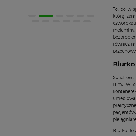
To, co w s
którą zamk
czworokąt
melaminy.
bezproblem
również mo
przechowyw
Biurko
Solidność,
Bim. W of
kontenere
umeblowani
praktyczn
pacjentów.
pielęgniare
Biurko le